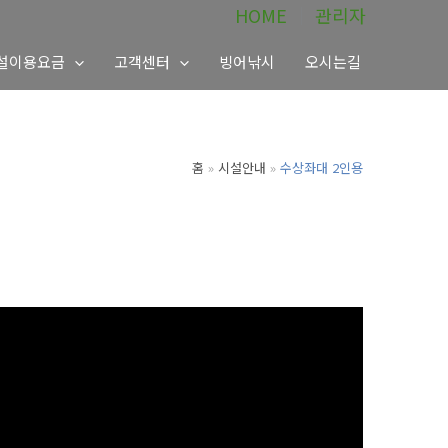
HOME
│
관리자
설이용요금
고객센터
빙어낚시
오시는길
홈
시설안내
수상좌대 2인용