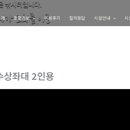
소개
조황정보
이용후기
질의응답
시설안내
시
수상좌대 2인용