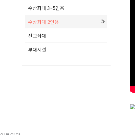
수상좌대 3~5인용
수상좌대 2인용
잔교좌대
부대시설