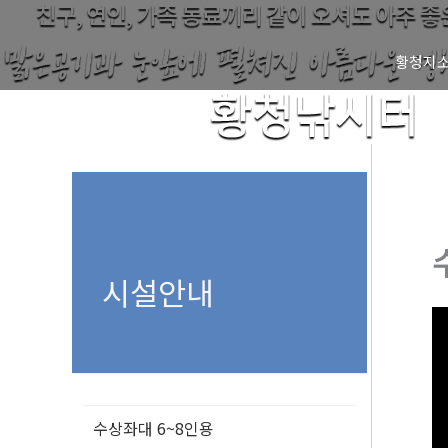
콘
텐
황청지
츠
로
건
너
뛰
기
시설안내
수상좌대 6~8인용