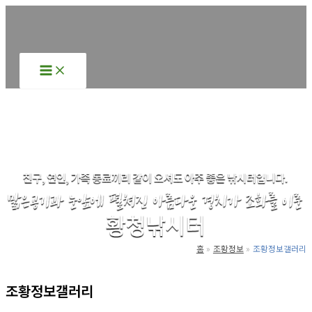
콘
텐
츠
로
건
너
뛰
기
홈
조황정보
조황정보갤러리
조황정보갤러리