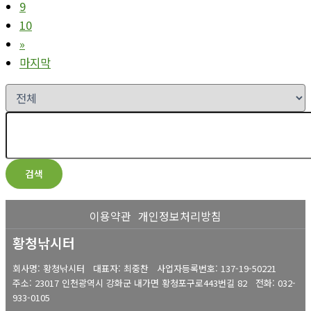
9
10
»
마지막
검색
이용약관
개인정보처리방침
황청낚시터
회사명: 황청낚시터 대표자: 최중찬
사업자등록번호:
137-19-50221
주소: 23017 인천광역시 강화군 내가면 황청포구로443번길 82
전화:
032-
933-0105