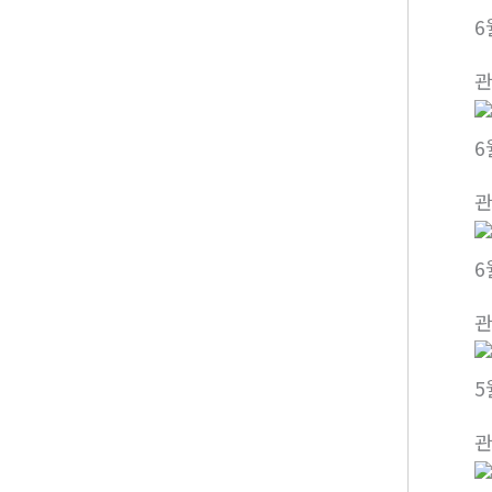
6
6
6
5