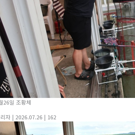
월26일 조황체
관리자
| 2026.07.26
| 162