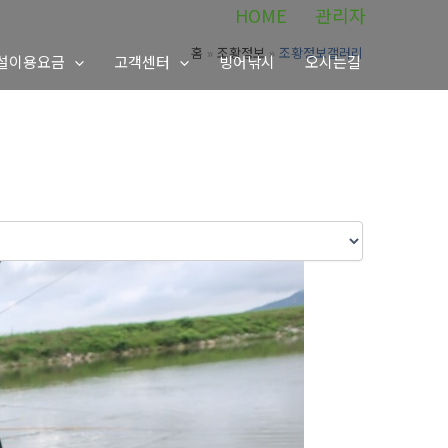
HOME
│
관리자
홈
조황정보
조황정보갤러리
설이용요금
고객센터
빙어낚시
오시는길