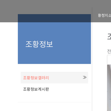
콘
텐
황청지
츠
로
건
너
조황정보
뛰
전
기
조황정보갤러리
조황정보게시판