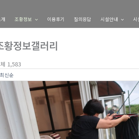
소개
조황정보
이용후기
질의응답
시설안내
시
조황정보갤러리
체 1,583