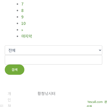
7
8
9
10
»
마지막
검색
개
황청낚시터
Copyright © 2026 황청낚
시터. All rights reserved.
인
회사명: 황청낚시터 대표
Created by
Yescall.com
[
관
이
정
자: 최중찬
리자
]