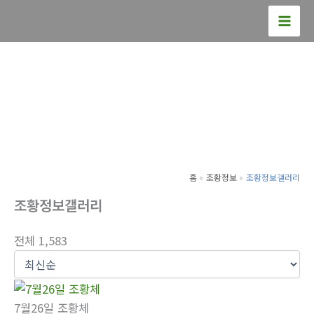
콘
텐
츠
로
건
너
뛰
기
홈
조황정보
조황정보갤러리
조황정보갤러리
전체 1,583
7월26일 조황체