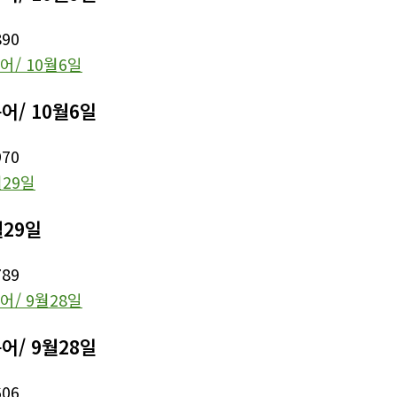
890
어/ 10월6일
970
월29일
789
어/ 9월28일
606