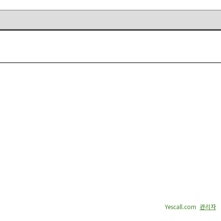
0105
Copyright © 2026 황청낚시터. All rights reserved.
Created by
Yescall.com
[
관리자
]