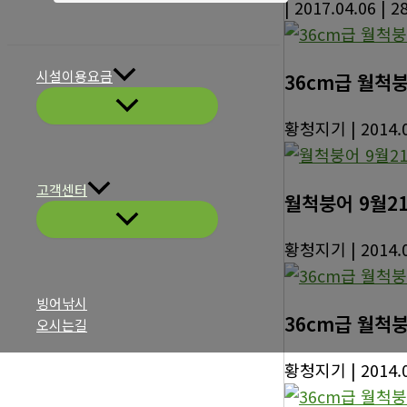
| 2017.04.06
| 2
시설이용요금
36cm급 월척붕
황청지기
| 2014.
고객센터
월척붕어 9월2
황청지기
| 2014.
빙어낚시
36cm급 월척붕
오시는길
황청지기
| 2014.