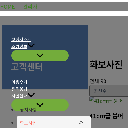
콘
HOME
│
관리자
텐
츠
로
건
황청지소개
조황정보
너
뛰
화보사진
고객센터
기
전체 90
이용후기
질의응답
시설안내
공지사항
41cm급 붕어
화보사진