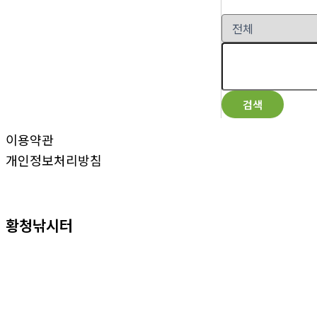
검색
이용약관
개인정보처리방침
황청낚시터
회사명: 황청낚시터 대표자: 최중찬
사업자등록번호:
137-19-50221
주소: 23017 인천광역시 강화군 내가면 황청포구로443번길 82
전화:
032-933-